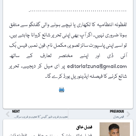
………………………………………….
لفظونہ انتظامیہ کا لکھاری یا نیچے ہونے والی گفتگو سے متفق
ہونا ضروری نہیں۔ اگر آپ بھی اپنی تحریر شائع کروانا چاہتے ہیں،
تو اسے اپنی پاسپورٹ سائز تصویر، مکمل نام، فون نمبر، فیس بُک
آئی ڈی اور اپنے مختصر تعارف کے ساتھ
editorlafzuna@gmail.com پر ای میل کر دیجیے۔ تحریر
شائع کرنے کا فیصلہ ایڈیٹوریل بورڈ کرے گا۔
Print
NEXT
PREVIOUS
قومی بحران
عجیب و غریب شہر "گیس” کا عجیب و غریب سرکاری قول
فضل خالق
فضل خالق سوات کے سینئر صحافی ہیں۔ لفظونہ ڈاٹ