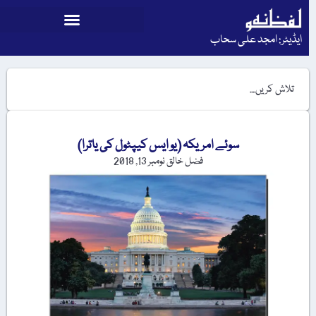
ایڈیٹر: امجد علی سحاب
سوئے امریکہ (یو ایس کیپٹول کی یاترا)
فضل خالق
نومبر 13, 2018