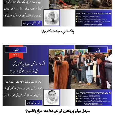
پاکستانی معیشت کا دوراہا
سوشل میڈیا پر پختون کی نئی شناخت: موقع یا المیہ؟