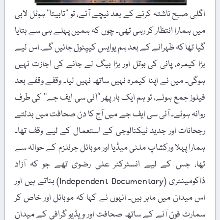
اگلی صبح ناشتہ کرنے کے بعد نیچے آئے، تو ’’تابیتا‘‘ ہوٹل لابی
میں ہمارا انتظار کر رہی تھی۔ چوں کہ ہمیں پہلے ہی سے بتایا
گیا تھا کہ ظہرانے کے بعد ہم یوایس کیپٹول جائیں گے، اس لیے
بڑا کیمرہ، پانی کی بوتل اور بڑا بیگ لے جانے کی اجازت نہیں
ہوگی۔ میں نے اپنا کیمرہ نہیں ساتھ نہیں لیا۔ وقفے وقفے بعد
فیلوز جمع ہوئے، تو ہم ایک بار پھر ’’آئی سی ایف جے‘‘ کی طرف
روانہ ہوئے۔ آئی سی ایف جے میں آج کا دن صحافت میں بدلتے
رجحانات اور جدید ٹیکنالوجی کے استعمال کے لیے وقف تھا۔
ہمارا پہلا ورکشاپ ملٹی میڈیا اور موبائل جرنلزم کے حوالہ سے
تھا، جس کے لیے انسٹرکٹر علی رضوی تھے جو کہ آزاد
ڈاکومینٹری (Independent Documentary) بناتے ہیں اور
اس میدان میں ماہر ہیں۔ انہوں نے کہا کہ موبائل اور خاص کر
سمارٹ فون آنے کے ساتھ صحافت اور ویڈیو گرافی کے میدان