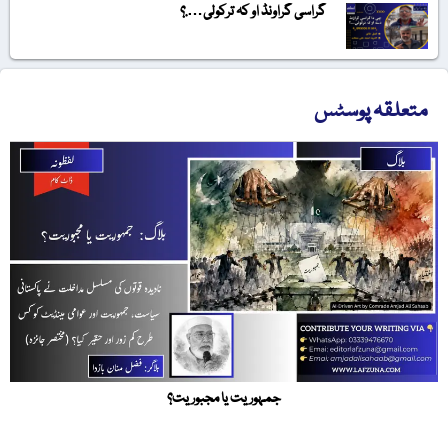
گراسی گراونڈ او کہ ترکولی….؟
متعلقہ پوسٹس
جمہوریت یا مجبوریت؟