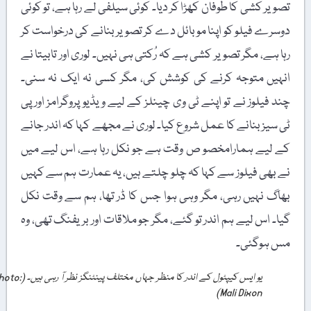
تصویر کشی کا طوفان کھڑا کر دیا۔ کوئی سیلفی لے رہا ہے، تو کوئی
دوسرے فیلو کو اپنا موبائل دے کر تصویر بنانے کی درخواست کر
رہا ہے، مگر تصویر کشی ہے کہ رُکتی ہی نہیں۔ لوری اور تابیتا نے
انہیں متوجہ کرنے کی کوشش کی، مگر کسی نہ ایک نہ سنی۔
چند فیلوز نے تو اپنے ٹی وی چینلز کے لیے ویڈیو پروگرامز اور پی
ٹی سیز بنانے کا عمل شروع کیا۔ لوری نے مجھے کہا کہ اندر جانے
کے لیے ہمارامخصو ص وقت ہے جو نکل رہا ہے، اس لیے میں
نے بھی فیلوز سے کہا کہ چلو چلتے ہیں، یہ عمارت ہم سے کہیں
بھاگ نہیں رہی، مگر وہی ہوا جس کا ڈر تھا، ہم سے وقت نکل
گیا۔ اس لیے ہم اندر تو گئے، مگر جو ملاقات اور بریفنگ تھی، وہ
مس ہوگئی۔
یو ایس کیپٹول کے اندر کا منظر جہاں مختلف پینٹنگز نظر آ رہی ہیں۔ (Photo:
Mali Dixon)