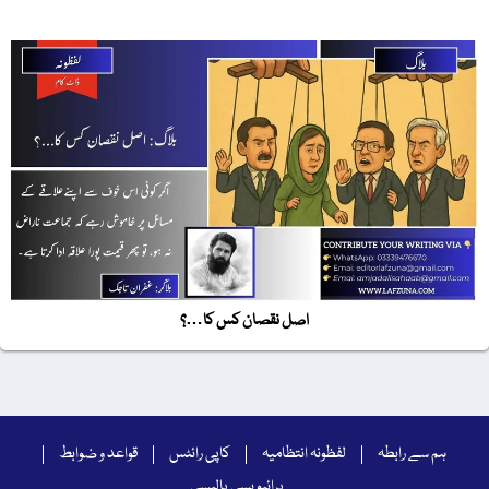
اصل نقصان کس کا…؟
ہم سے رابطہ
لفظونہ انتظامیہ
کاپی رائٹس
قواعد و ضوابط
پرائیویسی پالیسی