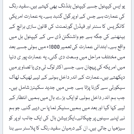
یو ایس کیپٹول جسے کیپٹول بلڈنگ بھی کہتے ہیں، سفید رنگ
کی عمارت ہے جس کے اوپر گول گنبد ہے۔ یہ عمارت امریکی
کانگریس کا سنٹر اور فیڈرل گورنمنٹ کی قانون سازی برانچ کے
بیٹھنے کی جگہ ہے جو واشنگٹن ڈی سی کے کیپٹول ہل میں
واقع ہے۔ ابتدائی عمارت کی تعمیر 1800ء میں ہوئی جسے بعد
میں مختلف مراحل میں وسعت دی گئی۔ یہ عمارت پور ی دنیا
میں امریکہ کی پہچان ہے، جسے اکثر لوگ ٹی وی یا تصاویر میں
دیکھتے ہیں۔ عمارت کے اندر داخل ہونے کے لیے ٹھیک ٹھاک
سیکورٹی سے گزرنا پڑتا ہے، جس میں جدید سکینرز شامل ہیں۔
جب ہم اند ر داخل ہوئے، تو ایک بڑے ہال میں ہمیں انتظار کے
لیے کہا گیا اور بعد میں ہمیں سٹیکر نما پا س دیے گئے، جو ہم
نے اپنے سینوں پر چپکائے۔ایگزبیشن ہال کی ایک جانب اوپر کو
سیڑھیا ں جاتی ہیں، ان کے درمیان سفید رنگ کا پلاسٹر سے بنا