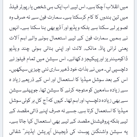
میں انقلاب آچکا ہے۔ اس لیے اب ایک ہی شخص یا رپورٹر فیلڈ
میں تین بندوں کا کام کرسکتا ہے۔ سمارٹ فون سے نہ صرف وہ
تصویر لے سکتا ہے بلکہ ویڈیو اور آڈیو بھی بنا سکتا ہے۔ انہوں
نے ہمیں سمارٹ فون کے لیے استعمال ہونے والے اہم آلات
یعنی ٹرائی پاڈ، مائک، لائٹ اور اپنی بنائی ہوئی چند ویڈیو
ڈاکومینٹریز اور پیکیجز دکھائے۔ اس سیشن میں تمام فیلوز نے
دلچسپی لی۔ میں نے بذاتِ خود ڈھیر ساری نئی چیزیں سیکھیں۔
اس کے بعد سوشل میڈیا کا استعمال اور اس کے ذریعے زیاد ہ
سے زیادہ سامعین کو متوجہ کرنے کا سیشن تھا، جو پہلے سیشن
سے بھی زیادہ دلچسپ اور اہم تھا۔ کیوں کہ آج کل ہر کوئی سوشل
میڈیا کا استعمال کرتا ہے، جسے نہ صرف اپنے ذاتی مقصد کے
لیے بلکہ پروفیشنل مقصد کے لیے بھی استعمال کیا جاتا ہے۔
یہ سیشن واشنگٹن پوسٹ کی ڈیجیٹل آپریشن ایڈیٹر’’ شفالی