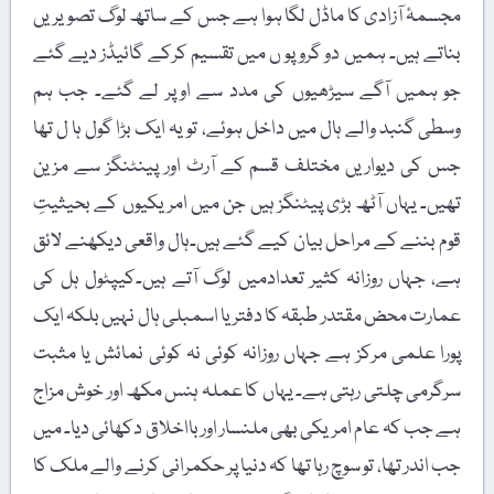
مجسمۂ آزادی کا ماڈل لگا ہوا ہے جس کے ساتھ لوگ تصویریں
بناتے ہیں۔ ہمیں دو گروپو ں میں تقسیم کرکے گائیڈز دیے گئے
جو ہمیں آگے سیڑھیوں کی مدد سے اوپر لے گئے۔ جب ہم
وسطی گنبد والے ہال میں داخل ہوئے، تو یہ ایک بڑا گول ہا ل تھا
جس کی دیواریں مختلف قسم کے آرٹ اور پینٹنگز سے مزین
تھیں۔ یہاں آٹھ بڑی پیٹنگز ہیں جن میں امریکیوں کے بحیثیتِ
قوم بننے کے مراحل بیان کیے گئے ہیں۔ہال واقعی دیکھنے لائق
ہے، جہاں روزانہ کثیر تعدادمیں لوگ آتے ہیں۔کیپٹول ہل کی
عمارت محض مقتدر طبقہ کا دفتر یا اسمبلی ہال نہیں بلکہ ایک
پورا علمی مرکز ہے جہاں روزانہ کوئی نہ کوئی نمائش یا مثبت
سرگرمی چلتی رہتی ہے۔ یہاں کا عملہ ہنس مکھ اور خوش مزاج
ہے جب کہ عام امریکی بھی ملنسار اور بااخلاق دکھائی دیا۔ میں
جب اندر تھا، تو سوچ رہا تھا کہ دنیا پر حکمرانی کرنے والے ملک کا