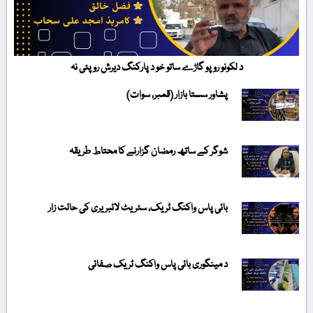
د لکونو روپو گاڑے ساتو خو د پارکنگ دیرش روپئی نہ
پشاور سستا بازار (قمبر، سوات)
شوگر کے ساتھ رمضان گزارنے کا محتاط طریقہ
بائی پاس واکنگ ٹریک، سٹریٹ لائبریری کی حالت زار
د مینگوری بائی پاس واکنگ ٹریک صفائی