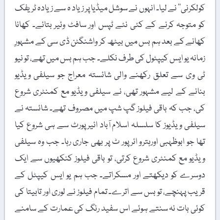
کولکرنی‘‘ نے لیا۔ انہوں نے سوشل میڈیا پر زیاد ہ سے زیادہ ٹریفک
کو متوجہ کرنے کے کئی نئے ٹپس اور سافٹ وئیر بتائے۔ کھانا
کھانے کے بعد ہم بس میں بیٹھ کر واشنگٹن ڈی سی کے مشہورِ
زمانہ یو ایس کیپٹول کی طرف نکلے۔ جب ہم بس میں تھے، تو نیو
ٹی وی سے تعلق رکھنے والی شائستہ معراج جو سیلفی ویڈیو
بنانے کے لیے مشہور تھی، نے سیلفی ویڈیو مع کمنٹری شروع
کی، جب کہ باقی فیلوز گپ شپ میں مصروف تھے۔ شائستہ نے
سیلفی ویڈیوز کا سلسلہ اسلام آباد ائیرپورٹ سے ہی شروع کیا
تھا جو ابوظہبی اورہترو ائرپور ٹ پر بھی جاری رہا۔ جب وہ سیلفی
ویڈیو مع کمنٹری شروع کرتی، تو باقی فیلوز کنکھیوں سے ایک
دوسرے کو دیکھتے اور مسکراتے۔ جب ہم یو ایس کیپٹل کے
قریب پہنچے، تو بس سے اترے۔ تمام فیلوز نے لوری اور تابیتا کی
کوئی بات نہ سنتے ہوئے اس سفید رنگ کی عمارت کے سامنے