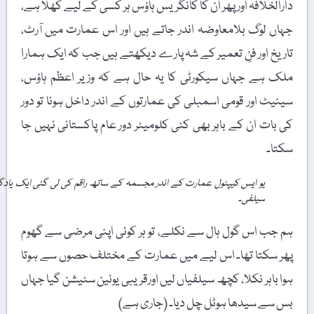
دارالخلافہ اور پھر ان کا کانگریس ہاؤس ہر کسی کے لیے کھلا ہے،
جہاں لوگ بلامعاوضہ اندر جاتے ہیں اور اس عمارت میں آرٹ،
تاریخ اور فنِ تعمیر کے شہ پارے دیکھتے ہیں جب کہ ایک ہمارا
ملک ہے جہاں سیکورٹی کا یہ حال ہے کہ وزیر اعظم ہاؤس،
سینیٹ اور قومی اسمبلی کی عمارتوں کے اندر داخل ہونا تو دور
کی بات ان کے باہر بھی کئی کلومیٹر دور عام پاکستانی نہیں جا
سکتا۔
یو ایس کیپٹول عمارت کے اندر مجسمہ کے ساتھ راقم کی لی گئی ایک یادگار
سیلفی۔
ہم جب اس گول ہال سے نکلے، تو ہر کوئی اپنی مرضی سے گھوم
پھر سکتا تھا۔ اس لیے میں عمارت کے مختلف حصوں سے ہوتا
ہوا باہر نکلا، کچھ سیلفیاں لیں اورقریبی یونین سٹیشن گیا جہاں
بس سے سیدھا ہوٹل چل دیا۔ (جاری ہے)