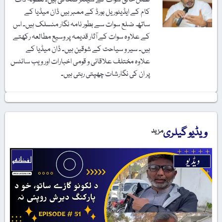
کام کے ایڈیٹوریل بورڈ کے ممبر ہیں ڈان میڈیا کے
ساتھ ضلع سوات سے بطور نامہ نگار منسلک ہیں۔ اس
کے علاوہ سوات کے آثار قدیمہ پر وسیع مطالعہ رکھتے
ہیں۔ سیر و سیاحت کے شوقین ہیں۔ ڈان میڈیا کے
علاوہ مختلف علاقائی و قومی اخبارات اور ویب سائٹس
پر ان کی نگارشات چھپتی رہتی ہیں۔
ویڈیو گیلری
مزید